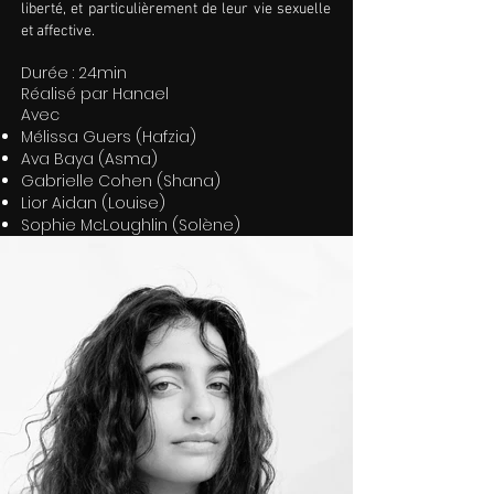
liberté, et particulièrement de leur vie sexuelle
et affective.
Durée : 24min
Réalisé par Hanael
Avec
Mélissa Guers (Hafzia)
Ava Baya (Asma)
Gabrielle Cohen (Shana)
Lior Aidan (Louise)
Sophie McLoughlin (Solène)